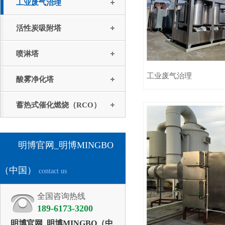
工业废气治理
活性炭吸附塔
喷淋塔
工业废气治理
酸雾净化塔
蓄热式催化燃烧（RCO）
明博官网_明博MINGBO
（中国）
contact us
全国咨询热线
189-6173-3200
明博官网_明博MINGBO（中