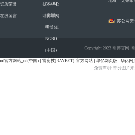
地址：无锡市
NGBO
资质荣誉
技术中心
（中国）
在线留言
明博官网
苏公网安备320
_明博MI
NGBO
Copyright 2023 明博
（中国）
od官方网站_od(中国)
|
雷竞技(RAYBET)·官方网站
|
华亿网页版
|
华亿网
免责声明: 部分图片