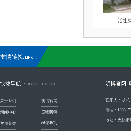
活性
友情链接
：
/ LINK
快捷导航
明博官网_
SHORTCUT MENU
联系人：胡
关于我们
明博官网
电话：189617
_明博MI
新闻中心
工程案例
地址：无锡市
NGBO
资质荣誉
技术中心